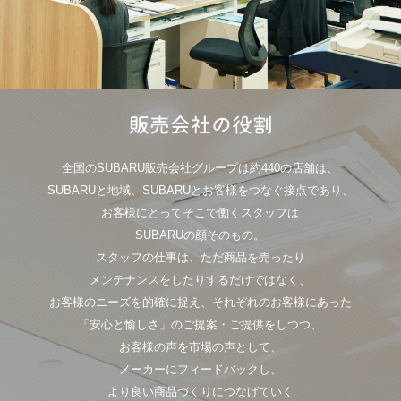
全国のSUBARU販売会社グループは約440の店舗は、
SUBARUと地域、SUBARUとお客様をつなぐ接点であり、
お客様にとってそこで働くスタッフは
SUBARUの顔そのもの。
スタッフの仕事は、ただ商品を売ったり
メンテナンスをしたりするだけではなく、
お客様のニーズを的確に捉え、それぞれのお客様にあった
「安心と愉しさ」のご提案・ご提供をしつつ、
お客様の声を市場の声として、
メーカーにフィードバックし、
より良い商品づくりにつなげていく