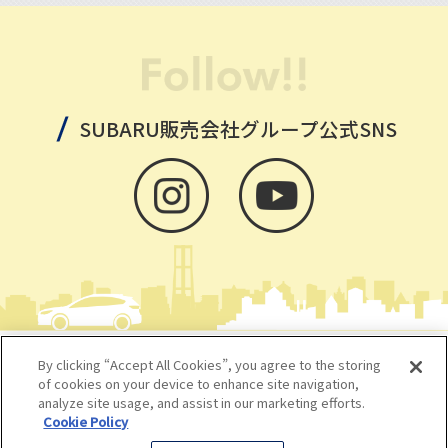
SUBARU販売会社グループ公式SNS
クッキーポリシーについて
By clicking “Accept All Cookies”, you agree to the storing
of cookies on your device to enhance site navigation,
個人情報の取扱いについて
analyze site usage, and assist in our marketing efforts.
Cookie Policy